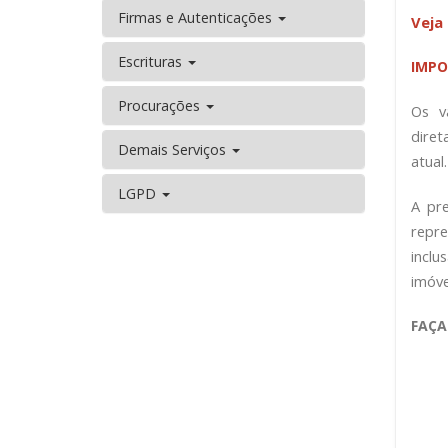
Firmas e Autenticações
Veja
Escrituras
IMP
Procurações
Os v
diret
Demais Serviços
atual.
LGPD
A pr
repr
inclu
imóve
FAÇA